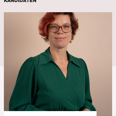
KANDIDATEN
Vacatures
Contact
Campagne
Werkgroepen
Naar GroenLinks.nl
MIJN GROENLINKS