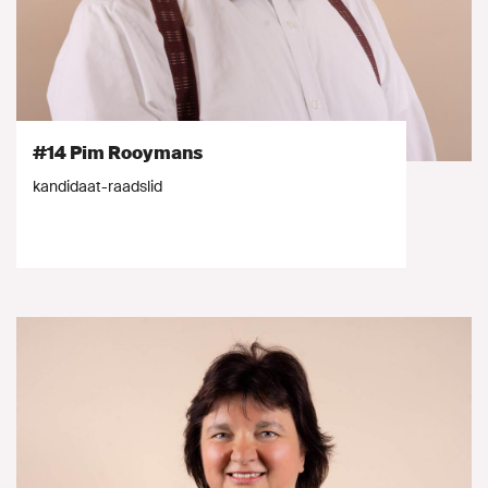
#14 Pim Rooymans
kandidaat-raadslid