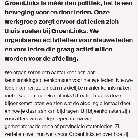
GroenLinks is méér dan politiek, het is een
beweging voor en door leden. Onze
Vacatures
werkgroep zorgt ervoor dat leden zich
thuis voelen bij GroenLinks. We
Contact
organiseren activiteiten voor nieuwe leden
Campagne
en voor leden die graag actief willen
worden voor de afdeling.
Werkgroepen
We organiseren een aantal keer per jaar
kennismakingsbijeenkomsten voor nieuwe leden. Nieuwe
Naar GroenLinks.nl
leden kunnen zo op een makkelijke manier kennismaken
met elkaar en met GroenLinks Utrecht. Tijdens deze
bijeenkomst laten we zien wat de afdeling allemaal doet
MIJN GROENLINKS
en hoe je daar aan kan bijdragen. Bij bijeenkomsten zijn
voorzitters van werkgroepen aanwezig,
gemeenteraadsleden of provinciale statenleden. Zij
vertellen over hun werk voor GroenLinks en over hoe zij