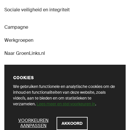
Sociale veiligheid en integriteit
Campagne
Werkgroepen
Naar GroenLinks.nl
COOKIES
We gebruiken functionele en analytische cookies om de
VOLG ONS VIA ONZE SOCIALEMEDIAKANALEN
inhoud en functionaliteiten van deze website, zoals
video’s, aan te bieden en om statistieken te
verzamelen.
Lees meer en stel voorkeuren in
.
ZOEKEN
VOORKEUREN
AKKOORD
AANPASSEN
Privacy